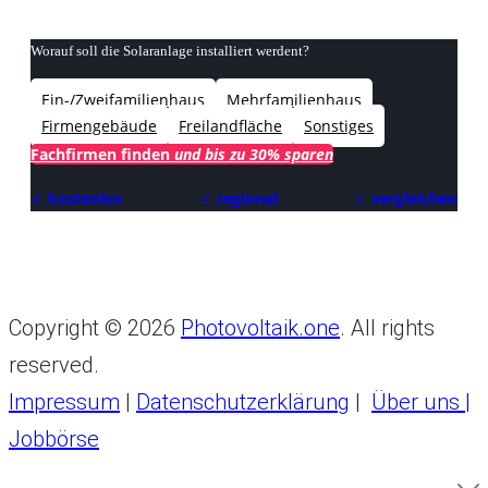
Worauf soll die Solaranlage installiert werdent?
Ein-/Zweifamilienhaus
Mehrfamilienhaus
Firmengebäude
Freilandfläche
Sonstiges
Fachfirmen finden
und bis zu 30% sparen
✓ kostenlos
✓
regional
✓
vergleichen
Copyright © 2026
Photovoltaik.one
. All rights
reserved.
Impressum
|
Datenschutzerklärung
|
Über uns |
Jobbörse