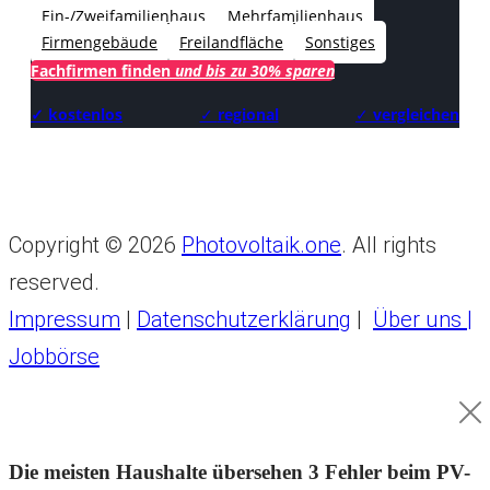
Ein-/Zweifamilienhaus
Mehrfamilienhaus
Firmengebäude
Freilandfläche
Sonstiges
Fachfirmen finden
und bis zu 30% sparen
✓ kostenlos
✓
regional
✓
vergleichen
Copyright © 2026
Photovoltaik.one
. All rights
reserved.
Impressum
|
Datenschutzerklärung
|
Über uns |
Jobbörse
Die meisten Haushalte übersehen 3 Fehler beim PV-