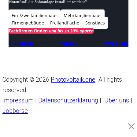
Worauf soll die Solaranlage installiert werdent?
Ein-/Zweifamilienhaus
Mehrfamilienhaus
Firmengebäude
Freilandfläche
Sonstiges
Fachfirmen finden
und bis zu 30% sparen
✓ kostenlos
✓
regional
✓
vergleichen
Copyright © 2026
Photovoltaik.one
. All rights
reserved.
Impressum
|
Datenschutzerklärung
|
Über uns |
Jobbörse