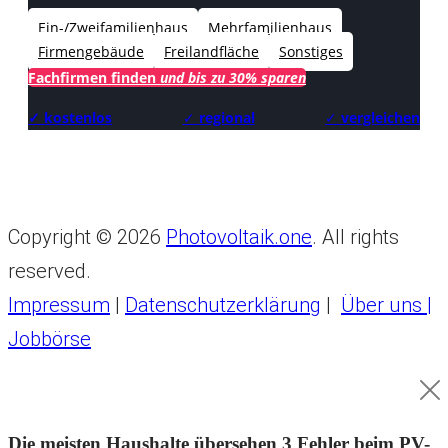
Ein-/Zweifamilienhaus
Mehrfamilienhaus
Firmengebäude
Freilandfläche
Sonstiges
Fachfirmen finden
und bis zu 30% sparen
✓ kostenlos
✓
regional
✓
vergleichen
Copyright © 2026
Photovoltaik.one
. All rights
reserved.
Impressum
|
Datenschutzerklärung
|
Über uns |
Jobbörse
Die meisten Haushalte übersehen 3 Fehler beim PV-