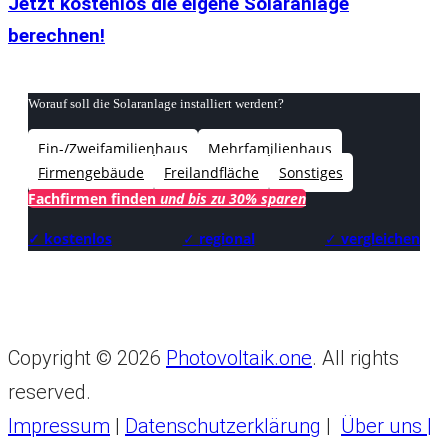
Jetzt kostenlos die eigene Solaranlage
berechnen!
Worauf soll die Solaranlage installiert werdent?
Ein-/Zweifamilienhaus
Mehrfamilienhaus
Firmengebäude
Freilandfläche
Sonstiges
Fachfirmen finden
und bis zu 30% sparen
✓ kostenlos
✓
regional
✓
vergleichen
Copyright © 2026
Photovoltaik.one
. All rights
reserved.
Impressum
|
Datenschutzerklärung
|
Über uns |