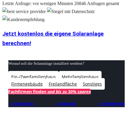
Letzte Anfrage: vor wenigen Minuten
20846 Anfragen gesamt
Jetzt kostenlos die eigene Solaranlage
berechnen!
Worauf soll die Solaranlage installiert werdent?
Ein-/Zweifamilienhaus
Mehrfamilienhaus
Firmengebäude
Freilandfläche
Sonstiges
Fachfirmen finden
und bis zu 30% sparen
✓ kostenlos
✓
regional
✓
vergleichen