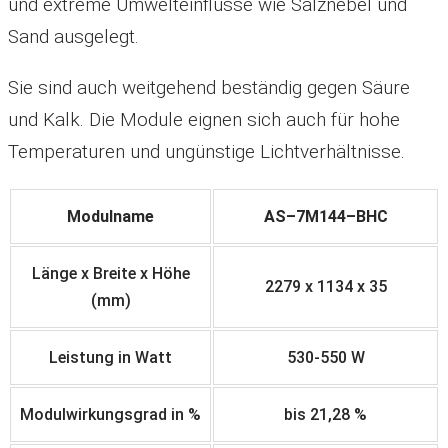
und extreme Umwelteinflüsse wie Salznebel und
Sand ausgelegt.
Sie sind auch weitgehend beständig gegen Säure
und Kalk. Die Module eignen sich auch für hohe
Temperaturen und ungünstige Lichtverhältnisse.
Modulname
A
S
–
7
M
1
4
4
–
B
H
C
Länge x Breite x Höhe
2
2
7
9
x
1
1
3
4
x
3
5
(mm)
Leistung in Watt
530-550 W
Modulwirkungsgrad in %
bis 21,28 %