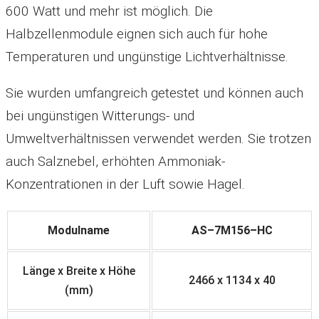
600 Watt und mehr ist möglich. Die
Halbzellenmodule eignen sich auch für hohe
Temperaturen und ungünstige Lichtverhältnisse.
Sie wurden umfangreich getestet und können auch
bei ungünstigen Witterungs- und
Umweltverhältnissen verwendet werden. Sie trotzen
auch Salznebel, erhöhten Ammoniak-
Konzentrationen in der Luft sowie Hagel.
Modulname
A
S
–
7
M
1
5
6
–
H
C
Länge x Breite x Höhe
2
4
6
6
x
1
1
3
4
x
4
0
(mm)