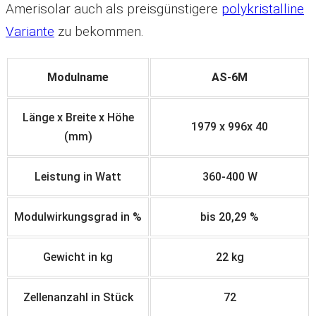
Amerisolar auch als preisgünstigere
polykristalline
Variante
zu bekommen.
Modulname
AS-6M
Länge x Breite x Höhe
1
9
7
9
x
9
9
6
x
4
0
(mm)
Leistung in Watt
360-400 W
Modulwirkungsgrad in %
bis 20,29 %
Gewicht in kg
22 kg
Zellenanzahl in Stück
72