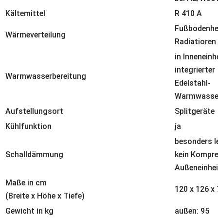
Kältemittel
R 410 A
Fußbodenhe
Wärmeverteilung
Radiatioren
in Inneneinh
integrierter
Warmwasserbereitung
Edelstahl-
Warmwasser
Aufstellungsort
Splitgeräte
Kühlfunktion
ja
besonders le
Schalldämmung
kein Kompre
Außeneinhei
Maße in cm
120 x 126 x 
(Breite x Höhe x Tiefe)
Gewicht in kg
außen: 95