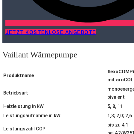
JETZT KOSTENLOSE ANGEBOTE
Vaillant Wärmepumpe
flexoCOMPA
Produktname
mit aroCO
monoenerge
Betriebsart
bivalent
Heizleistung in kW
5, 8, 11
Leistungsaufnahme in kW
1,3; 2,0; 2,6
bis zu 4,1
Leistungszahl COP
bei A2/W35