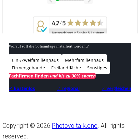
Worauf soll die Solaranlage installiert werdent?
Ein-/Zweifamilienhaus
Mehrfamilienhaus
Firmengebäude
Freilandfläche
Sonstiges
Fachfirmen finden
und bis zu 30% sparen
✓ kostenlos
✓
regional
✓
vergleichen
Copyright © 2026
Photovoltaik.one
. All rights
reserved.